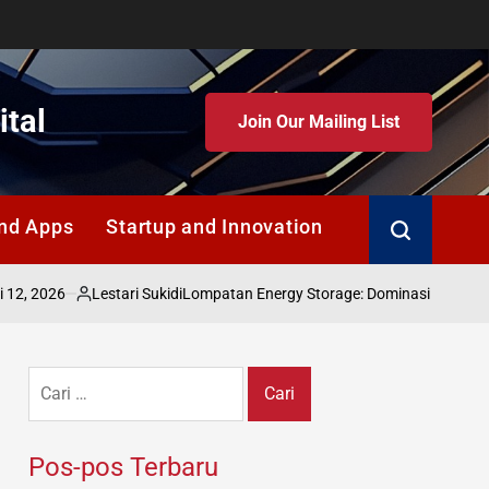
ital
Join Our Mailing List
nd Apps
Startup and Innovation
Search
Lestari Sukidi
Lompatan Energy Storage: Dominasi Baterai China 2030
Posted
by
Cari
untuk:
Pos-pos Terbaru