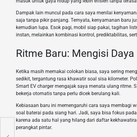
masuk untuk gaya hidup yang lebih efisien tanpa tera
Dampak lain muncul pada cara saya menilai kenyamanan
saja tanpa pikir panjang. Ternyata, kenyamanan baru jus
kemudian lupa. Esok pagi, mobil siap pakai, tagihan lis
instan, melainkan kombinasi kontrol, prediktabilitas, sert
Ritme Baru: Mengisi Daya 
Ketika masih memakai colokan biasa, saya sering mengi
sedikit, tergantung rasa khawatir soal sisa kilometer. Pol
Smart EV charger mengajak saya menata ulang ritme. Sa
bekerja otomatis tanpa perlu dicek berulang kali.
Kebiasaan baru ini memengaruhi cara saya membagi wak
soal baterai pada siang hari. Jadi, saya bisa fokus pada 
karena ada satu hal yang hilang dari daftar kekhawatira
perangkat pintar.
26