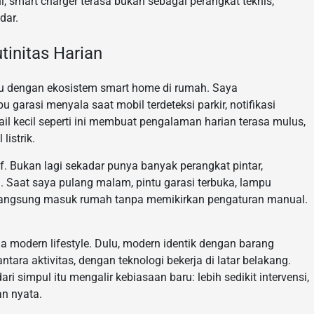
ini, smart charger terasa bukan sebagai perangkat teknis,
dar.
initas Harian
yatu dengan ekosistem smart home di rumah. Saya
arasi menyala saat mobil terdeteksi parkir, notifikasi
tail kecil seperti ini membuat pengalaman harian terasa mulus,
listrik.
sif. Bukan lagi sekadar punya banyak perangkat pintar,
 Saat saya pulang malam, pintu garasi terbuka, lampu
sa langsung masuk rumah tanpa memikirkan pengaturan manual.
modern lifestyle. Dulu, modern identik dengan barang
antara aktivitas, dengan teknologi bekerja di latar belakang.
i simpul itu mengalir kebiasaan baru: lebih sedikit intervensi,
an nyata.