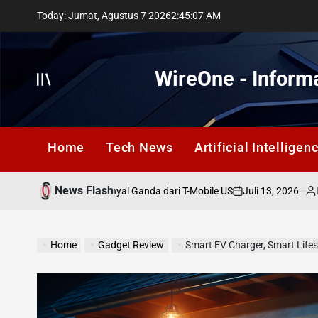
Skip
Today: Jumat, Agustus 7 2026
2
:
45
:
09
AM
to
content
WireOne - Informa
Offcanvas
Home
Tech News
Artificial Intelligen
News Flash
Juli 13, 2026
Lestari Suki
simpangan: Sinyal Ganda dari T-Mobile US
on
Posted
by
Home
Gadget Review
Smart EV Charger, Smart Life