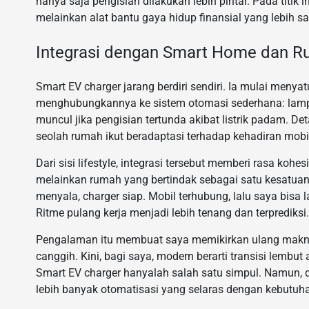
hanya saja pengisian dilakukan lebih pintar. Pada titik 
melainkan alat bantu gaya hidup finansial yang lebih sa
Integrasi dengan Smart Home dan Rut
Smart EV charger jarang berdiri sendiri. Ia mulai men
menghubungkannya ke sistem otomasi sederhana: lampu g
muncul jika pengisian tertunda akibat listrik padam. De
seolah rumah ikut beradaptasi terhadap kehadiran mobil 
Dari sisi lifestyle, integrasi tersebut memberi rasa kohe
melainkan rumah yang bertindak sebagai satu kesatuan.
menyala, charger siap. Mobil terhubung, lalu saya bi
Ritme pulang kerja menjadi lebih tenang dan terprediksi.
Pengalaman itu membuat saya memikirkan ulang makna 
canggih. Kini, bagi saya, modern berarti transisi lembut 
Smart EV charger hanyalah salah satu simpul. Namun, dar
lebih banyak otomatisasi yang selaras dengan kebutuh