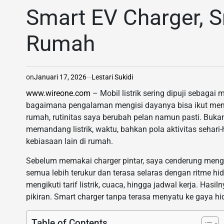
IN
Smart EV Charger, Sm
Rumah
on
Januari 17, 2026
Lestari Sukidi
www.wireone.com
– Mobil listrik sering dipuji sebaga
bagaimana pengalaman mengisi dayanya bisa ikut memb
rumah, rutinitas saya berubah pelan namun pasti. Bukan
memandang listrik, waktu, bahkan pola aktivitas sehari-
kebiasaan lain di rumah.
Sebelum memakai charger pintar, saya cenderung mengisi b
semua lebih terukur dan terasa selaras dengan ritme hi
mengikuti tarif listrik, cuaca, hingga jadwal kerja. Has
pikiran. Smart charger tanpa terasa menyatu ke gaya hi
Table of Contents