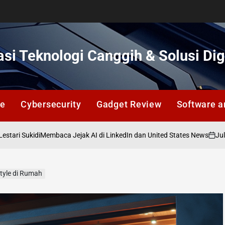
si Teknologi Canggih & Solusi Dig
ce
Cybersecurity
Gadget Review
Software a
di
Juli 12, 2026
Membaca Jejak AI di LinkedIn dan United States News
on
style di Rumah