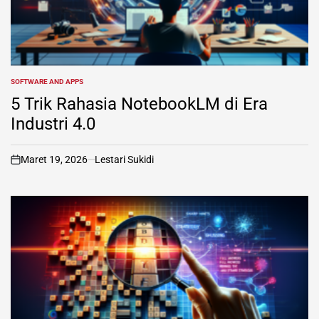
SOFTWARE AND APPS
POSTED
IN
5 Trik Rahasia NotebookLM di Era
Industri 4.0
Maret 19, 2026
Lestari Sukidi
on