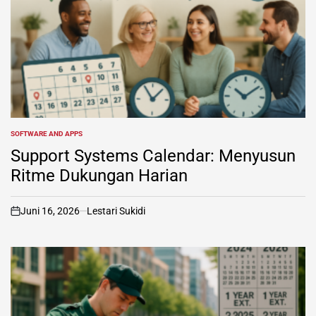
SOFTWARE AND APPS
POSTED
IN
Support Systems Calendar: Menyusun
Ritme Dukungan Harian
Juni 16, 2026
Lestari Sukidi
on