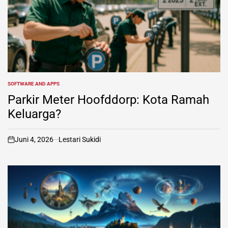
SOFTWARE AND APPS
POSTED
IN
Parkir Meter Hoofddorp: Kota Ramah
Keluarga?
Juni 4, 2026
Lestari Sukidi
on