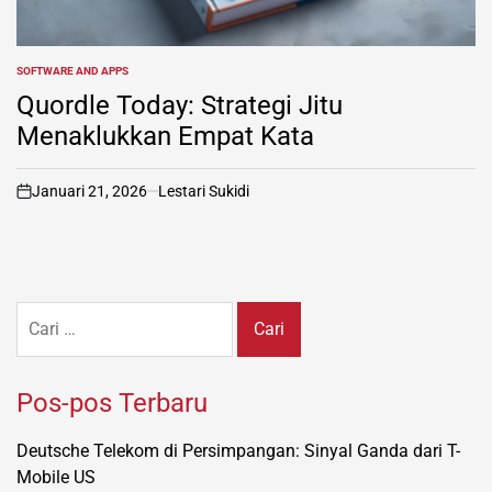
SOFTWARE AND APPS
POSTED
IN
Quordle Today: Strategi Jitu
Menaklukkan Empat Kata
Januari 21, 2026
Lestari Sukidi
on
Cari
untuk:
Pos-pos Terbaru
Deutsche Telekom di Persimpangan: Sinyal Ganda dari T-
Mobile US