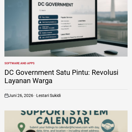
SOFTWARE AND APPS
POSTED
IN
DC Government Satu Pintu: Revolusi
Layanan Warga
Juni 26, 2026
Lestari Sukidi
on