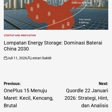
STARTUP AND INNOVATION
POSTED
IN
Lompatan Energy Storage: Dominasi Baterai
China 2030
Juli 11, 2026
Lestari Sukidi
on
Posted
by
Navigasi
Previous:
Next:
pos
OnePlus 15 Menuju
Quordle 22 Januari
Maret: Kecil, Kencang,
2026: Strategi, Hint,
Brutal
dan Analisis