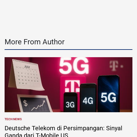
on
Posted
by
More From Author
TECH NEWS
POSTED
IN
Deutsche Telekom di Persimpangan: Sinyal
Ganda dari T-Mobile US