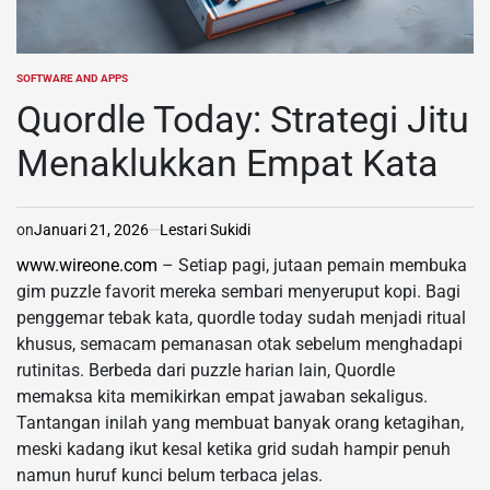
SOFTWARE AND APPS
POSTED
IN
Quordle Today: Strategi Jitu
Menaklukkan Empat Kata
on
Januari 21, 2026
Lestari Sukidi
www.wireone.com
– Setiap pagi, jutaan pemain membuka
gim puzzle favorit mereka sembari menyeruput kopi. Bagi
penggemar tebak kata, quordle today sudah menjadi ritual
khusus, semacam pemanasan otak sebelum menghadapi
rutinitas. Berbeda dari puzzle harian lain, Quordle
memaksa kita memikirkan empat jawaban sekaligus.
Tantangan inilah yang membuat banyak orang ketagihan,
meski kadang ikut kesal ketika grid sudah hampir penuh
namun huruf kunci belum terbaca jelas.