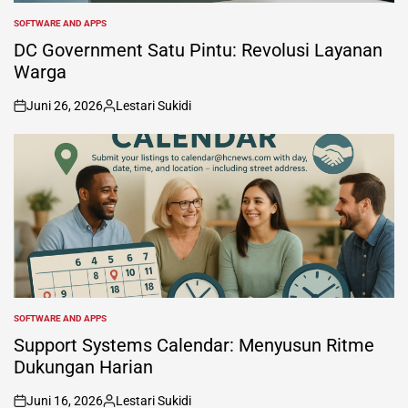
SOFTWARE AND APPS
POSTED
IN
DC Government Satu Pintu: Revolusi Layanan
Warga
Juni 26, 2026
Lestari Sukidi
on
Posted
by
SOFTWARE AND APPS
POSTED
IN
Support Systems Calendar: Menyusun Ritme
Dukungan Harian
Juni 16, 2026
Lestari Sukidi