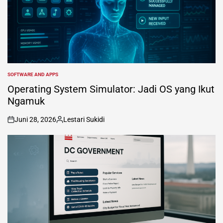
SOFTWARE AND APPS
POSTED
IN
Operating System Simulator: Jadi OS yang Ikut
Ngamuk
Juni 28, 2026
Lestari Sukidi
on
Posted
by