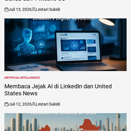
Juli 13, 2026
Lestari Sukidi
on
Posted
by
ARTIFICIAL INTELLIGENCE
POSTED
IN
Membaca Jejak AI di LinkedIn dan United
States News
Juli 12, 2026
Lestari Sukidi
on
Posted
by