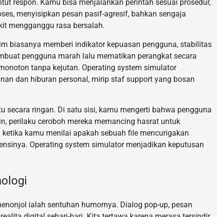
tut respon. Kamu bisa menjalankan perintah sesuai prosedur,
oses, menyisipkan pesan pasif-agresif, bahkan sengaja
ikit mengganggu rasa bersalah.
im biasanya memberi indikator kepuasan pengguna, stabilitas
 membuat pengguna marah lalu mematikan perangkat secara
monoton tanpa kejutan. Operating system simulator
an dan hiburan personal, mirip staf support yang bosan
u secara ringan. Di satu sisi, kamu mengerti bahwa pengguna
ain, perilaku ceroboh mereka memancing hasrat untuk
a ketika kamu menilai apakah sebuah file mencurigakan
uensinya. Operating system simulator menjadikan keputusan
nologi
enonjol ialah sentuhan humornya. Dialog pop-up, pesan
alita digital sehari-hari. Kita tertawa karena merasa tersindir.