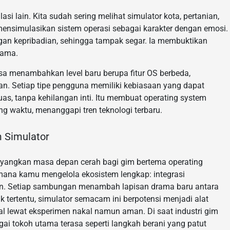
asi lain. Kita sudah sering melihat simulator kota, pertanian,
ensimulasikan sistem operasi sebagai karakter dengan emosi.
gan kepribadian, sehingga tampak segar. Ia membuktikan
rama.
isa menambahkan level baru berupa fitur OS berbeda,
an. Setiap tipe pengguna memiliki kebiasaan yang dapat
luas, tanpa kehilangan inti. Itu membuat operating system
ng waktu, menanggapi tren teknologi terbaru.
 Simulator
bayangkan masa depan cerah bagi gim bertema operating
 mana kamu mengelola ekosistem lengkap: integrasi
wan. Setiap sambungan menambah lapisan drama baru antara
k tertentu, simulator semacam ini berpotensi menjadi alat
al lewat eksperimen nakal namun aman. Di saat industri gim
ai tokoh utama terasa seperti langkah berani yang patut