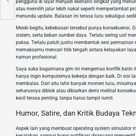
pengguna di layar menjadi skenario singkat yang menun
atau memilih jalur lebih nakal seperti memperlambat pr
menunda update. Balasan ini terasa lucu sekaligus sed
Meski begitu, kebebasan tersebut punya konsekuensi. G
sistem, serta beban sumber daya. Terlalu sering usil
paksa. Terlalu patuh justru membentuk sesi permainan 
memaksamu mencari titik tengah antara kelayakan layan
namun profesional.
Saya suka bagaimana gim ini mengemas konflik batin it
hanya ingin komputernya bekerja dengan baik. Di sisi l
membalas. Dari situ lahir banyak momen lucu, misalny
seharusnya diblok atau dibiarkan demi melihat konsek
kecil terasa penting, tanpa harus tampil rumit.
Humor, Satire, dan Kritik Budaya Tek
Aspek lain yang membuat operating system simulator m
kesalahan, sampai bunyi notifikasi dirancang menyentil re