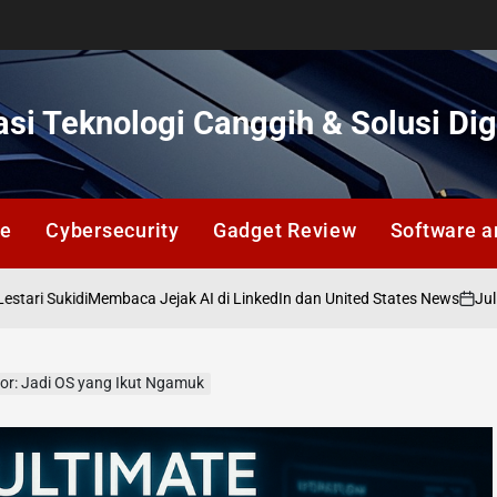
si Teknologi Canggih & Solusi Dig
ce
Cybersecurity
Gadget Review
Software a
di
Juli 12, 2026
Membaca Jejak AI di LinkedIn dan United States News
on
or: Jadi OS yang Ikut Ngamuk