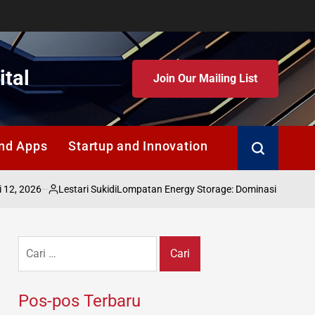
ital
Join Our Mailing List
nd Apps
Startup and Innovation
Search
Lestari Sukidi
Lompatan Energy Storage: Dominasi Baterai China 2030
Posted
by
Cari
untuk:
Pos-pos Terbaru