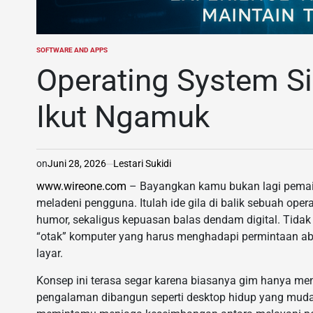
SOFTWARE AND APPS
POSTED
IN
Operating System Si
Ikut Ngamuk
on
Juni 28, 2026
Lestari Sukidi
www.wireone.com
– Bayangkan kamu bukan lagi pemain
meladeni pengguna. Itulah ide gila di balik sebuah op
humor, sekaligus kepuasan balas dendam digital. Tida
“otak” komputer yang harus menghadapi permintaan absu
layar.
Konsep ini terasa segar karena biasanya gim hanya meni
pengalaman dibangun seperti desktop hidup yang mudah