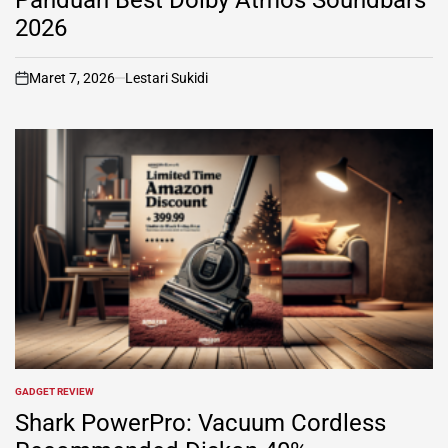
2026
Maret 7, 2026
Lestari Sukidi
on
GADGET REVIEW
POSTED
IN
Shark PowerPro: Vacuum Cordless