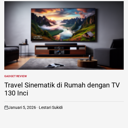
GADGET REVIEW
POSTED
IN
Travel Sinematik di Rumah dengan TV
130 Inci
Januari 5, 2026
Lestari Sukidi
on