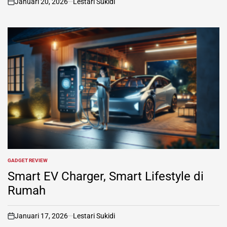
Januari 20, 2026
Lestari Sukidi
on
GADGET REVIEW
POSTED
IN
Smart EV Charger, Smart Lifestyle di
Rumah
Januari 17, 2026
Lestari Sukidi
on