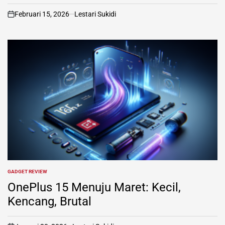
Februari 15, 2026
Lestari Sukidi
on
GADGET REVIEW
POSTED
IN
OnePlus 15 Menuju Maret: Kecil,
Kencang, Brutal