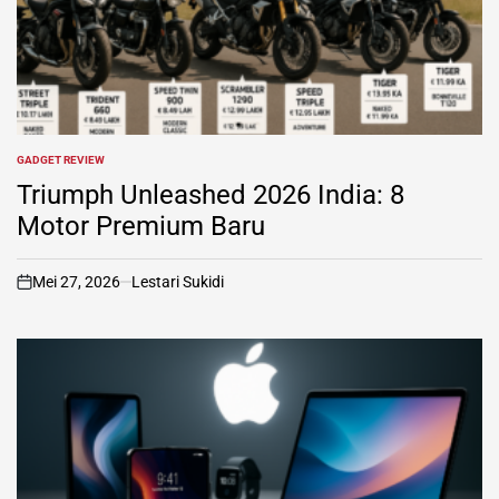
GADGET REVIEW
POSTED
IN
Triumph Unleashed 2026 India: 8
Motor Premium Baru
Mei 27, 2026
Lestari Sukidi
on