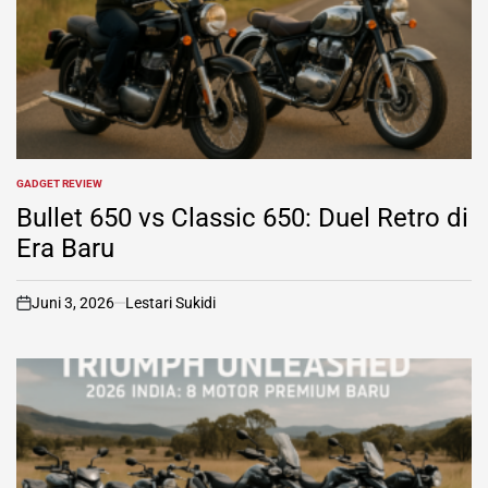
GADGET REVIEW
POSTED
IN
Bullet 650 vs Classic 650: Duel Retro di
Era Baru
Juni 3, 2026
Lestari Sukidi
on