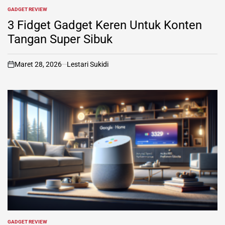
GADGET REVIEW
POSTED
IN
3 Fidget Gadget Keren Untuk Konten
Tangan Super Sibuk
Maret 28, 2026
Lestari Sukidi
on
GADGET REVIEW
POSTED