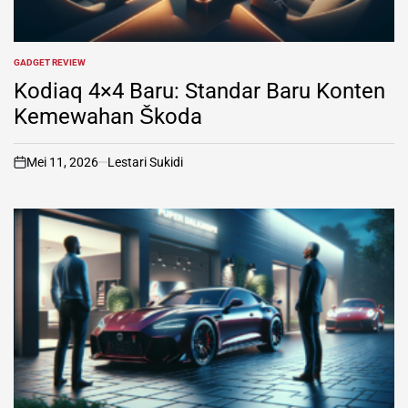
GADGET REVIEW
POSTED
IN
Kodiaq 4×4 Baru: Standar Baru Konten
Kemewahan Škoda
Mei 11, 2026
Lestari Sukidi
on