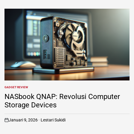
GADGET REVIEW
POSTED
IN
NASbook QNAP: Revolusi Computer
Storage Devices
Januari 9, 2026
Lestari Sukidi
on