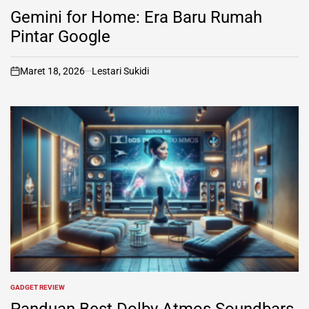
IN
Gemini for Home: Era Baru Rumah
Pintar Google
Maret 18, 2026
Lestari Sukidi
on
GADGET REVIEW
POSTED
IN
Panduan Best Dolby Atmos Soundbars