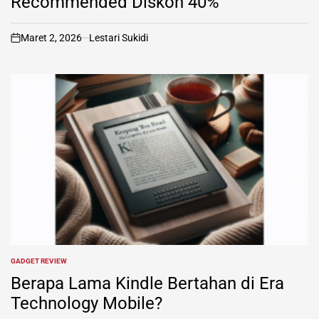
Recommended Diskon 40%
Maret 2, 2026
Lestari Sukidi
on
GADGET REVIEW
POSTED
IN
Berapa Lama Kindle Bertahan di Era
Technology Mobile?