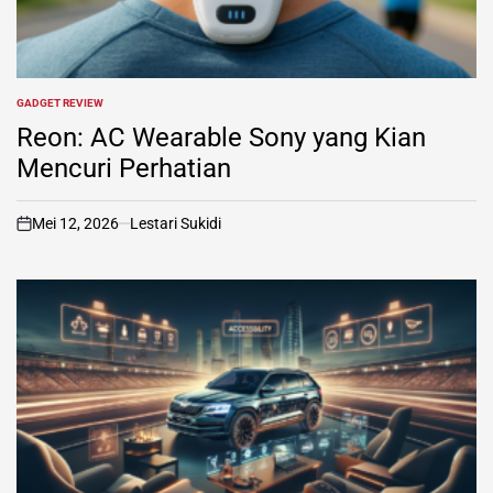
GADGET REVIEW
POSTED
IN
Reon: AC Wearable Sony yang Kian
Mencuri Perhatian
Mei 12, 2026
Lestari Sukidi
on