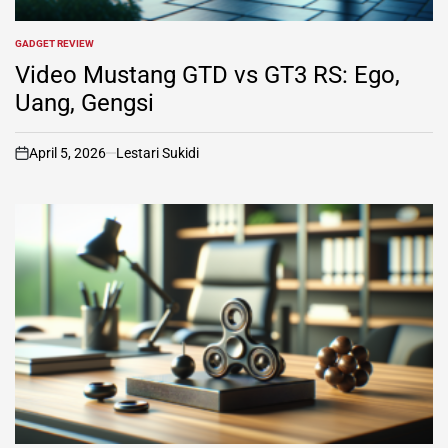
GADGET REVIEW
POSTED
IN
Video Mustang GTD vs GT3 RS: Ego,
Uang, Gengsi
April 5, 2026
Lestari Sukidi
on