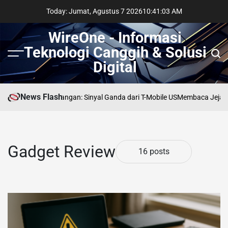
Skip
Today: Jumat, Agustus 7 2026
10
:
41
:
04
AM
to
content
WireOne - Informasi
Teknologi Canggih & Solusi
Menu
Sear
Digital
News Flash
di Persimpangan: Sinyal Ganda dari T-Mobile US
Membaca Jejak AI di Lin
Gadget Review
16 posts