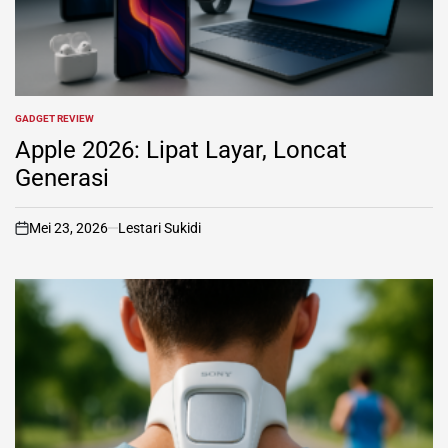
GADGET REVIEW
POSTED
IN
Apple 2026: Lipat Layar, Loncat
Generasi
Mei 23, 2026
Lestari Sukidi
on