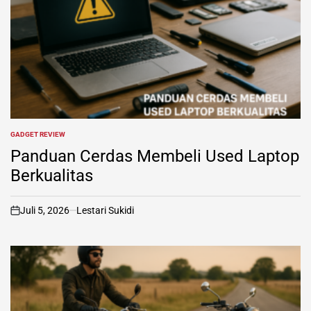
GADGET REVIEW
POSTED
IN
Panduan Cerdas Membeli Used Laptop
Berkualitas
Juli 5, 2026
Lestari Sukidi
on