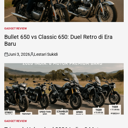
GADGET REVIEW
POSTED
IN
Bullet 650 vs Classic 650: Duel Retro di Era
Baru
Juni 3, 2026
Lestari Sukidi
on
Posted
by
GADGET REVIEW
POSTED
IN