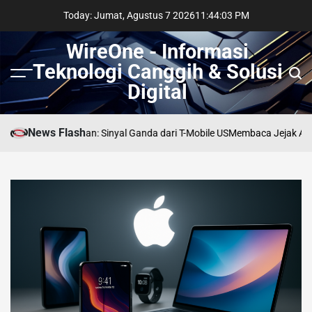
Skip
Today: Jumat, Agustus 7 2026
11
:
44
:
04
PM
to
content
WireOne - Informasi
Teknologi Canggih & Solusi
Menu
Sear
Digital
News Flash
i Persimpangan: Sinyal Ganda dari T-Mobile US
Membaca Jejak AI di Lin