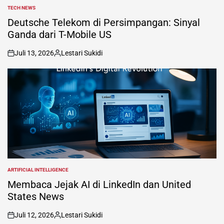
TECH NEWS
POSTED
IN
Deutsche Telekom di Persimpangan: Sinyal
Ganda dari T-Mobile US
Juli 13, 2026
Lestari Sukidi
on
Posted
by
ARTIFICIAL INTELLIGENCE
POSTED
IN
Membaca Jejak AI di LinkedIn dan United
States News
Juli 12, 2026
Lestari Sukidi
on
Posted