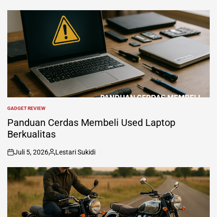
GADGET REVIEW
POSTED
IN
Panduan Cerdas Membeli Used Laptop
Berkualitas
Juli 5, 2026
Lestari Sukidi
on
Posted
by