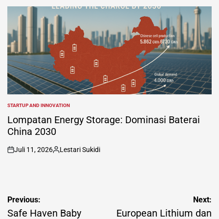
by
STARTUP AND INNOVATION
POSTED
IN
Lompatan Energy Storage: Dominasi Baterai
China 2030
Juli 11, 2026
Lestari Sukidi
on
Posted
by
Navigasi
Previous:
Next:
pos
Safe Haven Baby
European Lithium dan