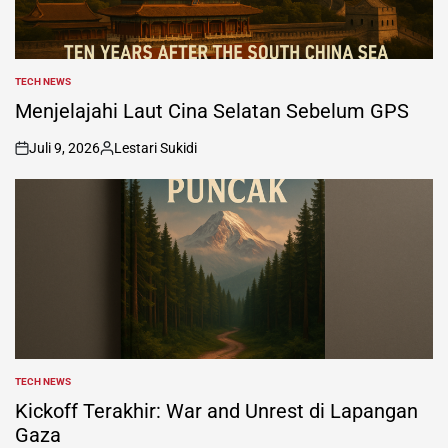
TECH NEWS
POSTED
IN
Menjelajahi Laut Cina Selatan Sebelum GPS
Juli 9, 2026
Lestari Sukidi
on
Posted
by
TECH NEWS
POSTED
IN
Kickoff Terakhir: War and Unrest di Lapangan
Gaza