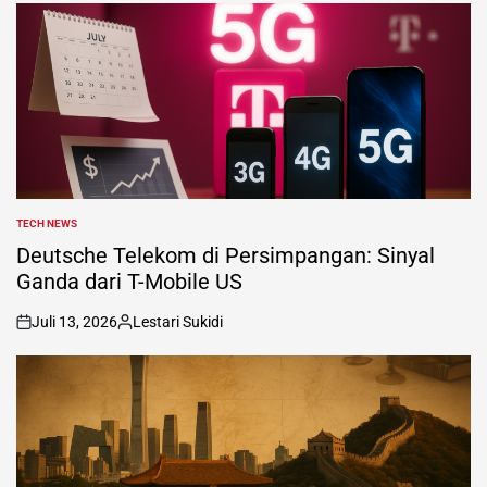
TECH NEWS
POSTED
IN
Deutsche Telekom di Persimpangan: Sinyal
Ganda dari T-Mobile US
Juli 13, 2026
Lestari Sukidi
on
Posted
by