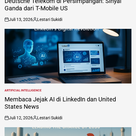
Deutsche Telekom di Persimpangan: Sinyal
Ganda dari T-Mobile US
Juli 13, 2026
Lestari Sukidi
on
Posted
by
ARTIFICIAL INTELLIGENCE
POSTED
IN
Membaca Jejak AI di LinkedIn dan United
States News
Juli 12, 2026
Lestari Sukidi
on
Posted
by