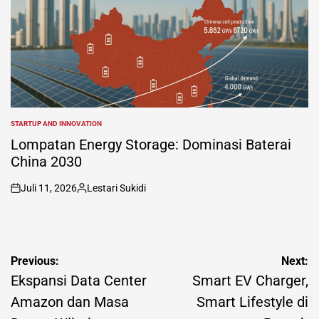
STARTUP AND INNOVATION
POSTED
IN
Lompatan Energy Storage: Dominasi Baterai
China 2030
Juli 11, 2026
Lestari Sukidi
on
Posted
by
Navigasi
Previous:
Next:
pos
Ekspansi Data Center
Smart EV Charger,
Amazon dan Masa
Smart Lifestyle di