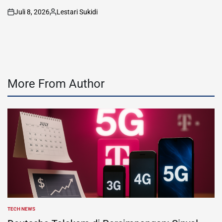
Juli 8, 2026
Lestari Sukidi
on
Posted
by
More From Author
TECH NEWS
POSTED
IN