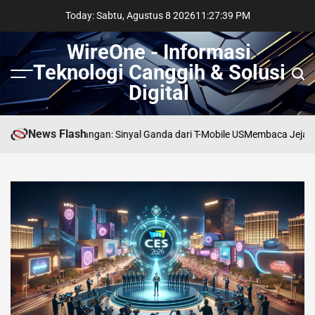
Skip
Today: Sabtu, Agustus 8 2026
11
:
27
:
40
PM
to
content
WireOne - Informasi
Teknologi Canggih & Solusi
Menu
Sear
Digital
News Flash
om di Persimpangan: Sinyal Ganda dari T-Mobile US
Membaca Jejak AI di 