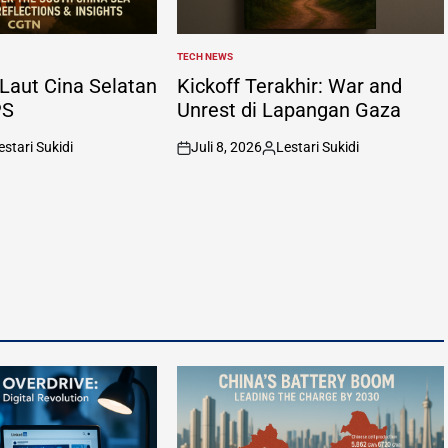
TECH NEWS
POSTED
IN
 Laut Cina Selatan
Kickoff Terakhir: War and
PS
Unrest di Lapangan Gaza
estari Sukidi
Juli 8, 2026
Lestari Sukidi
ted
on
Posted
by