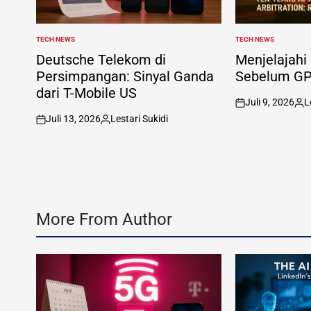
TECH NEWS
TECH NEWS
POSTED
POSTED
IN
IN
Deutsche Telekom di
Menjelajahi
Persimpangan: Sinyal Ganda
Sebelum G
dari T-Mobile US
Juli 9, 2026
L
on
Pos
Juli 13, 2026
Lestari Sukidi
by
on
Posted
by
More From Author