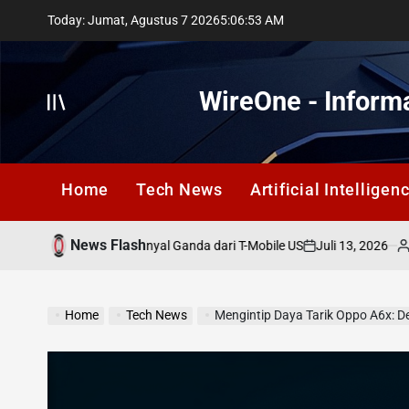
Skip
Today: Jumat, Agustus 7 2026
5
:
06
:
55
AM
to
content
WireOne - Informa
Offcanvas
Home
Tech News
Artificial Intelligen
News Flash
Juli 13, 2026
Lestari Suk
rsimpangan: Sinyal Ganda dari T-Mobile US
on
Posted
by
Home
Tech News
Mengintip Daya Tarik Oppo A6x: D