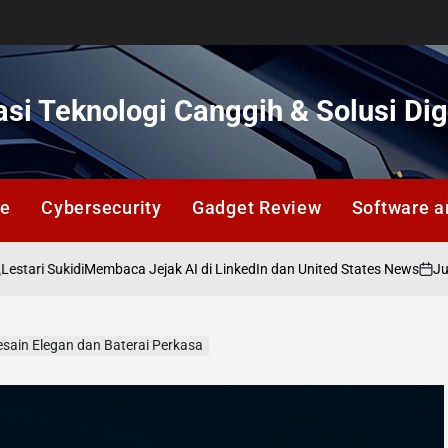
si Teknologi Canggih & Solusi Dig
ce
Cybersecurity
Gadget Review
Software a
idi
Juli 12, 2026
Membaca Jejak AI di LinkedIn dan United States News
on
esain Elegan dan Baterai Perkasa