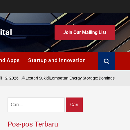
ital
Join Our Mailing List
nd Apps
Startup and Innovation
Search
Lestari Sukidi
Lompatan Energy Storage: Dominasi Baterai China 203
Posted
by
Cari
untuk:
Pos-pos Terbaru