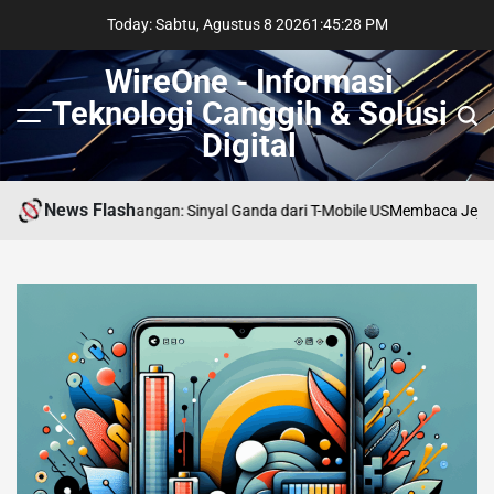
Skip
Today: Sabtu, Agustus 8 2026
1
:
45
:
29
PM
to
content
WireOne - Informasi
Teknologi Canggih & Solusi
Menu
Sear
Digital
News Flash
kom di Persimpangan: Sinyal Ganda dari T-Mobile US
Membaca Jejak AI di