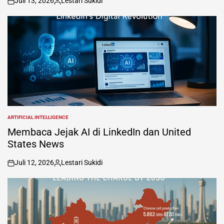
Juli 13, 2026
Lestari Sukidi
on
Posted
by
ARTIFICIAL INTELLIGENCE
POSTED
IN
Membaca Jejak AI di LinkedIn dan United
States News
Juli 12, 2026
Lestari Sukidi
on
Posted
by