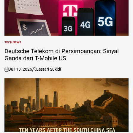
TECH NEWS
POSTED
IN
Deutsche Telekom di Persimpangan: Sinyal
Ganda dari T-Mobile US
Juli 13, 2026
Lestari Sukidi
on
Posted
by