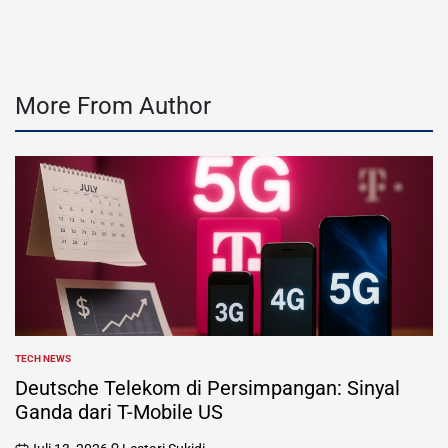
More From Author
TECH NEWS
POSTED
IN
Deutsche Telekom di Persimpangan: Sinyal
Ganda dari T-Mobile US