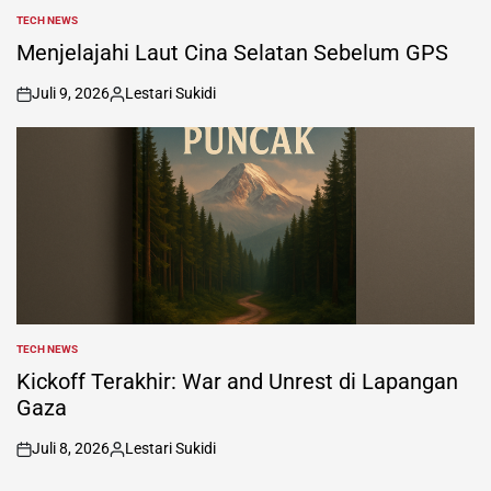
TECH NEWS
POSTED
IN
Menjelajahi Laut Cina Selatan Sebelum GPS
Juli 9, 2026
Lestari Sukidi
on
Posted
by
TECH NEWS
POSTED
IN
Kickoff Terakhir: War and Unrest di Lapangan
Gaza
Juli 8, 2026
Lestari Sukidi
on
Posted
by