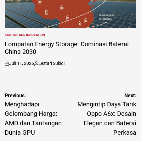
STARTUP AND INNOVATION
POSTED
IN
Lompatan Energy Storage: Dominasi Baterai
China 2030
Juli 11, 2026
Lestari Sukidi
on
Posted
by
Navigasi
Previous:
Next:
pos
Menghadapi
Mengintip Daya Tarik
Gelombang Harga:
Oppo A6x: Desain
AMD dan Tantangan
Elegan dan Baterai
Dunia GPU
Perkasa