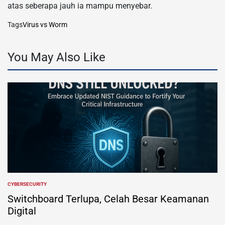
atas seberapa jauh ia mampu menyebar.
Tags
Virus vs Worm
You May Also Like
CYBERSECURITY
POSTED
IN
Switchboard Terlupa, Celah Besar Keamanan
Digital