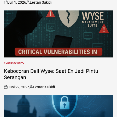
Juli 1, 2026
Lestari Sukidi
on
Posted
by
CYBERSECURITY
POSTED
IN
Kebocoran Dell Wyse: Saat En Jadi Pintu
Serangan
Juni 29, 2026
Lestari Sukidi
on
Posted
by