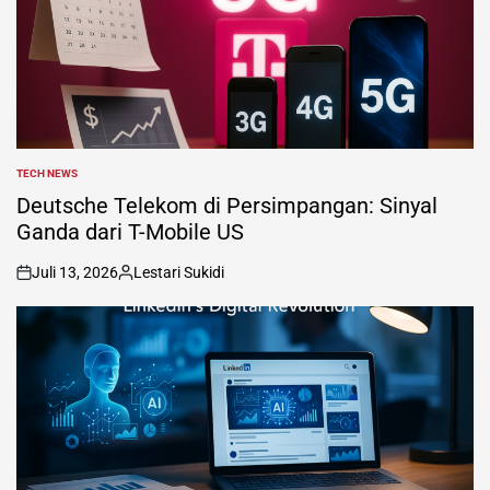
TECH NEWS
POSTED
IN
Deutsche Telekom di Persimpangan: Sinyal
Ganda dari T-Mobile US
Juli 13, 2026
Lestari Sukidi
on
Posted
by