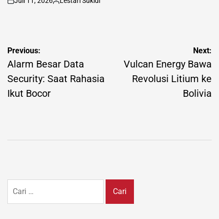
Juli 11, 2026
Lestari Sukidi
on
Posted
by
Navigasi
Previous:
Next:
pos
Alarm Besar Data
Vulcan Energy Bawa
Security: Saat Rahasia
Revolusi Litium ke
Ikut Bocor
Bolivia
Cari
untuk: