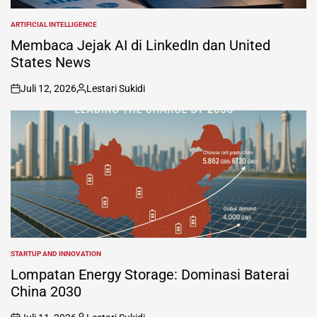
ARTIFICIAL INTELLIGENCE
POSTED
IN
Membaca Jejak AI di LinkedIn dan United
States News
Juli 12, 2026
Lestari Sukidi
on
Posted
by
STARTUP AND INNOVATION
POSTED
IN
Lompatan Energy Storage: Dominasi Baterai
China 2030