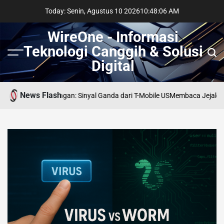
Skip
Today: Senin, Agustus 10 2026
10
:
48
:
07
AM
to
content
WireOne - Informasi
Teknologi Canggih & Solusi
Menu
Sear
Digital
News Flash
 di Persimpangan: Sinyal Ganda dari T-Mobile US
Membaca Jejak AI di Li