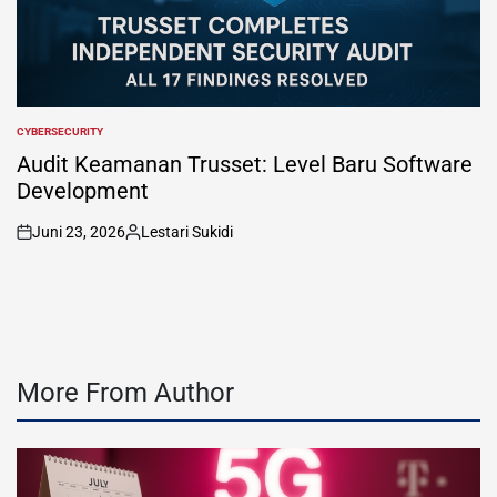
CYBERSECURITY
POSTED
IN
Audit Keamanan Trusset: Level Baru Software
Development
Juni 23, 2026
Lestari Sukidi
on
Posted
by
More From Author