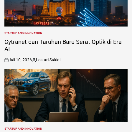
STARTUP AND INNOVATION
POSTED
IN
Cytranet dan Taruhan Baru Serat Optik di Era
AI
Juli 10, 2026
Lestari Sukidi
on
Posted
by
STARTUP AND INNOVATION
POSTED