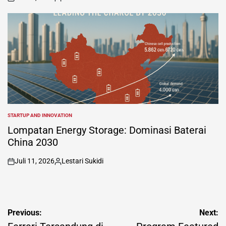
on
Posted
by
STARTUP AND INNOVATION
POSTED
IN
Lompatan Energy Storage: Dominasi Baterai
China 2030
Juli 11, 2026
Lestari Sukidi
on
Posted
by
Navigasi
Previous:
Next: