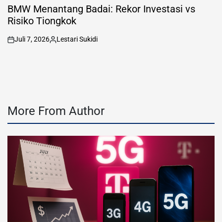
IN
BMW Menantang Badai: Rekor Investasi vs
Risiko Tiongkok
Juli 7, 2026
Lestari Sukidi
on
Posted
by
More From Author