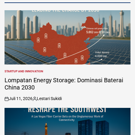
STARTUP AND INNOVATION
POSTED
IN
Lompatan Energy Storage: Dominasi Baterai
China 2030
Juli 11, 2026
Lestari Sukidi
on
Posted
by