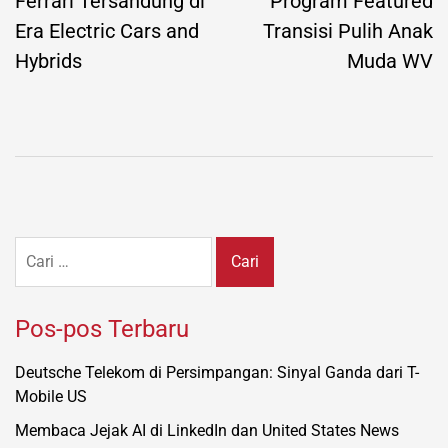
pos
Ferrari Tersandung di
Program Featured
Era Electric Cars and
Transisi Pulih Anak
Hybrids
Muda WV
Cari
untuk:
Pos-pos Terbaru
Deutsche Telekom di Persimpangan: Sinyal Ganda dari T-
Mobile US
Membaca Jejak AI di LinkedIn dan United States News