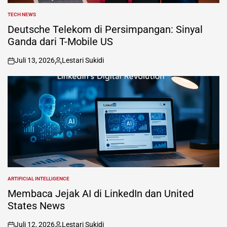
TECH NEWS
POSTED
IN
Deutsche Telekom di Persimpangan: Sinyal
Ganda dari T-Mobile US
Juli 13, 2026
Lestari Sukidi
on
Posted
by
ARTIFICIAL INTELLIGENCE
POSTED
IN
Membaca Jejak AI di LinkedIn dan United
States News
Juli 12, 2026
Lestari Sukidi