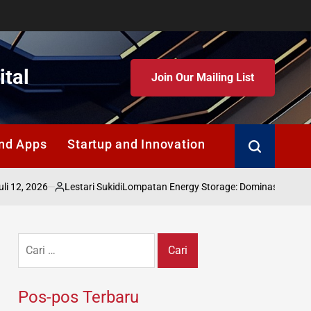
ital
Join Our Mailing List
nd Apps
Startup and Innovation
Search
6
Lestari Sukidi
Lompatan Energy Storage: Dominasi Baterai China 20
Posted
by
Cari
untuk:
Pos-pos Terbaru