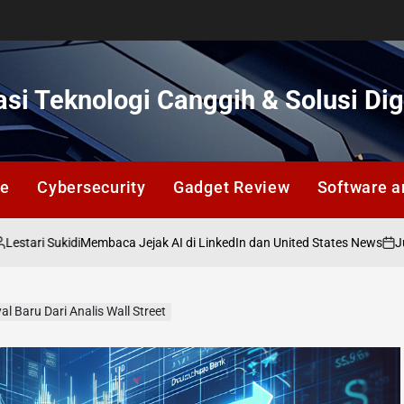
si Teknologi Canggih & Solusi Dig
ce
Cybersecurity
Gadget Review
Software a
ukidi
Juli 12, 202
Membaca Jejak AI di LinkedIn dan United States News
on
yal Baru Dari Analis Wall Street