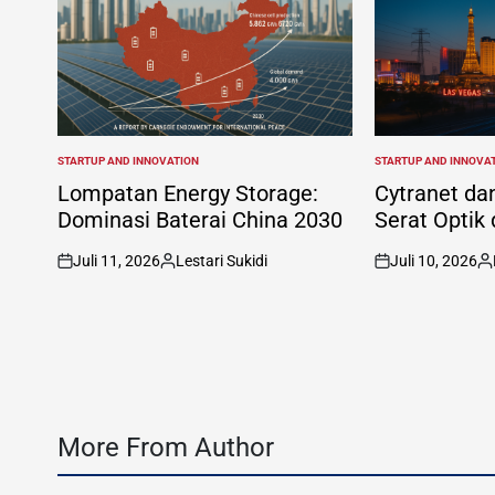
STARTUP AND INNOVATION
STARTUP AND INNOVA
POSTED
POSTED
IN
IN
Lompatan Energy Storage:
Cytranet da
Dominasi Baterai China 2030
Serat Optik 
Juli 11, 2026
Lestari Sukidi
Juli 10, 2026
on
Posted
on
Po
by
by
More From Author