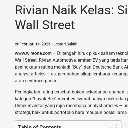
IN
Rivian Naik Kelas: S
Wall Street
on
Februari 14, 2026
Lestari Sukidi
www.wireone.com
– Di tengah hiruk pikuk saham teknolo
Wall Street. Rivian Automotive, emiten EV yang terdaf
peningkatan rating menjadi “Buy” dari Deutsche Bank 
analyst articles – us, perubahan sikap lembaga keuang
arah sentimen pasar.
Peningkatan rating tersebut bukan sekadar perubahan la
kategori “Layak Beli” memberi isyarat bahwa risiko dan 
Untuk investor yang rajin membaca analyst articles – us
strategi, baik untuk portofolio baru maupun posisi lam
Table of Contents