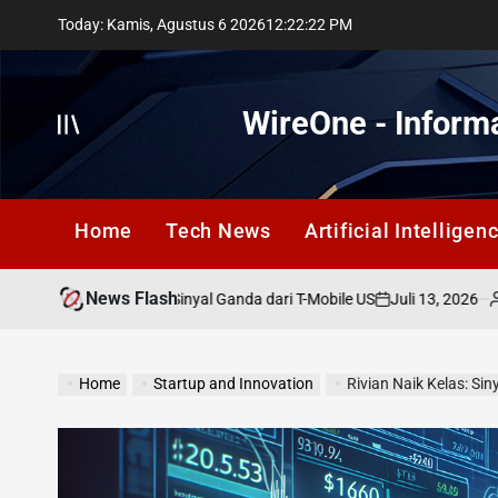
Skip
Today: Kamis, Agustus 6 2026
12
:
22
:
23
PM
to
content
WireOne - Informa
Offcanvas
Home
Tech News
Artificial Intelligen
News Flash
Juli 13, 2026
Lestari S
Persimpangan: Sinyal Ganda dari T-Mobile US
on
Posted
by
Home
Startup and Innovation
Rivian Naik Kelas: Sin