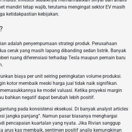
set mandiri tetap wajib, terutama mengingat sektor EV masih
uga ketidakpastian kebijakan.
?
tian adalah penyempurnaan strategi produk. Perusahaan
dua ceruk yang masih lapang dibanding sedan listrik. Banyak
memberi ruang diferensiasi terhadap Tesla maupun pemain baru
h.
kan biaya per unit seiring peningkatan volume produksi.
n kotor membaik meski harga jual tidak naik signifikan.
u memasukkannya ke model valuasi. Ketika proyeksi margin
tau bahkan negatif dapat berubah lebih positif.
rgantung pada konsistensi eksekusi. Di banyak analyst articles
ensi jangka panjang”. Namun pasar biasanya menghargai
 pencapaian kuartalan yang nyata. Jika Rivian sanggup
rta arus kas membaik, sentimen positif analis kemungkinan