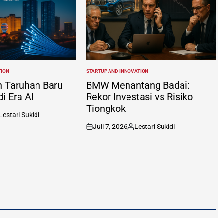
TION
STARTUP AND INNOVATION
POSTED
IN
n Taruhan Baru
BMW Menantang Badai:
di Era AI
Rekor Investasi vs Risiko
Tiongkok
Lestari Sukidi
sted
Juli 7, 2026
Lestari Sukidi
on
Posted
by