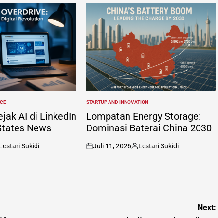
NCE
STARTUP AND INNOVATION
POSTED
IN
ak AI di LinkedIn
Lompatan Energy Storage:
States News
Dominasi Baterai China 2030
Lestari Sukidi
Juli 11, 2026
Lestari Sukidi
sted
on
Posted
by
Next: