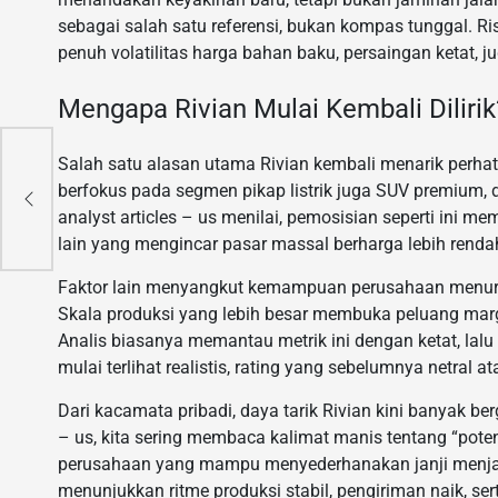
sebagai salah satu referensi, bukan kompas tunggal. Ri
penuh volatilitas harga bahan baku, persaingan ketat, j
Mengapa Rivian Mulai Kembali Dilirik
Salah satu alasan utama Rivian kembali menarik perha
berfokus pada segmen pikap listrik juga SUV premium, 
analyst articles – us menilai, pemosisian seperti ini 
lain yang mengincar pasar massal berharga lebih renda
Faktor lain menyangkut kemampuan perusahaan menurun
Skala produksi yang lebih besar membuka peluang margi
Analis biasanya memantau metrik ini dengan ketat, lal
mulai terlihat realistis, rating yang sebelumnya netral a
Dari kacamata pribadi, daya tarik Rivian kini banyak be
– us, kita sering membaca kalimat manis tentang “pot
perusahaan yang mampu menyederhanakan janji menjadi
menunjukkan ritme produksi stabil, pengiriman naik, se