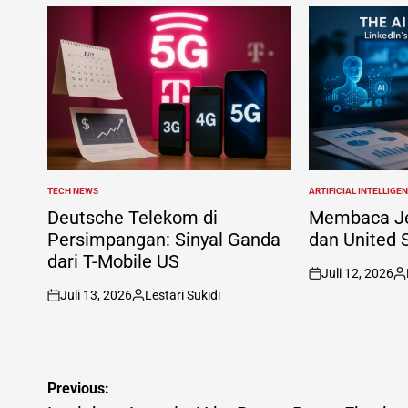
TECH NEWS
ARTIFICIAL INTELLIGE
POSTED
POSTED
IN
IN
Deutsche Telekom di
Membaca Jej
Persimpangan: Sinyal Ganda
dan United 
dari T-Mobile US
Juli 12, 2026
on
Po
Juli 13, 2026
Lestari Sukidi
by
on
Posted
by
Navigasi
Previous: