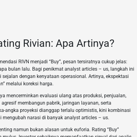
ing Rivian: Apa Artinya?
ndasi RIVN menjadi “Buy”, pesan tersiratnya cukup jelas:
a bulan lalu. Bagi penikmat analyst articles – us, langkah ini
 sejalan dengan kenyataan operasional. Artinya, ekspektasi
n” melalui koreksi harga.
ya mencerminkan evaluasi ulang atas produksi, penjualan,
l agresif membangun pabrik, jaringan layanan, serta
-angka proyeksi dianggap terlalu optimistis, kini kombinasi
mengubah narasi di banyak analyst articles – us.
nting namun bukan alasan untuk euforia. Rating “Buy”
 mulus. Investor sebaiknya memanfaatkan sinyal dari analis