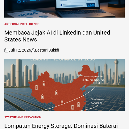
ARTIFICIAL INTELLIGENCE
POSTED
IN
Membaca Jejak AI di LinkedIn dan United
States News
Juli 12, 2026
Lestari Sukidi
on
Posted
by
STARTUP AND INNOVATION
POSTED
IN
Lompatan Energy Storage: Dominasi Baterai