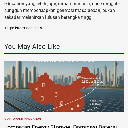
education yang lebih jujur, ramah manusia, dan sungguh-
sungguh mempersiapkan generasi masa depan, bukan
sekadar melahirkan lulusan berangka tinggi.
Tags
Sistem Penilaian
You May Also Like
STARTUP AND INNOVATION
POSTED
IN
Lompatan Energy Storage: Dominasi Baterai