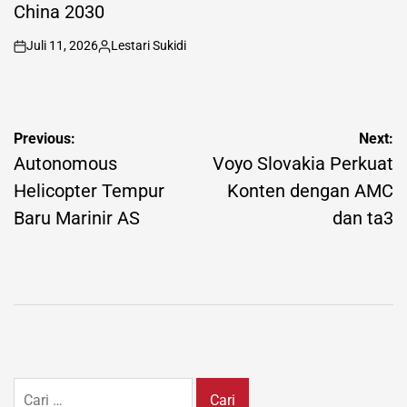
China 2030
Juli 11, 2026
Lestari Sukidi
on
Posted
by
Navigasi
Previous:
Next:
pos
Autonomous
Voyo Slovakia Perkuat
Helicopter Tempur
Konten dengan AMC
Baru Marinir AS
dan ta3
Cari