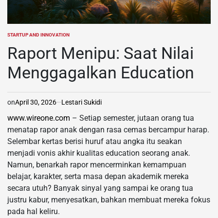
STARTUP AND INNOVATION
POSTED
IN
Raport Menipu: Saat Nilai
Menggagalkan Education
on
April 30, 2026
Lestari Sukidi
www.wireone.com
– Setiap semester, jutaan orang tua
menatap rapor anak dengan rasa cemas bercampur harap.
Selembar kertas berisi huruf atau angka itu seakan
menjadi vonis akhir kualitas education seorang anak.
Namun, benarkah rapor mencerminkan kemampuan
belajar, karakter, serta masa depan akademik mereka
secara utuh? Banyak sinyal yang sampai ke orang tua
justru kabur, menyesatkan, bahkan membuat mereka fokus
pada hal keliru.