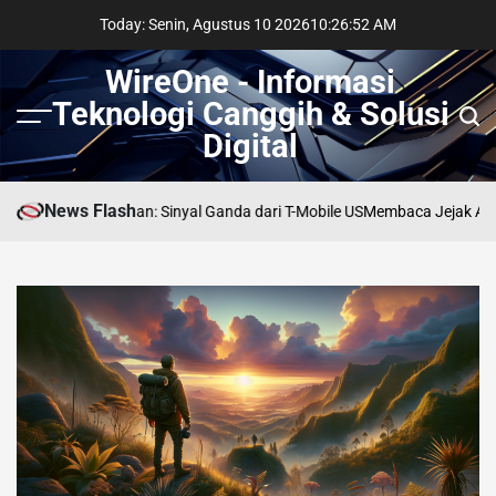
Skip
Today: Senin, Agustus 10 2026
10
:
26
:
53
AM
to
content
WireOne - Informasi
Teknologi Canggih & Solusi
Menu
Sear
Digital
News Flash
i Persimpangan: Sinyal Ganda dari T-Mobile US
Membaca Jejak AI di Lin