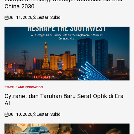
China 2030
Juli 11, 2026
Lestari Sukidi
on
Posted
by
STARTUP AND INNOVATION
POSTED
IN
Cytranet dan Taruhan Baru Serat Optik di Era
AI
Juli 10, 2026
Lestari Sukidi
on
Posted
by