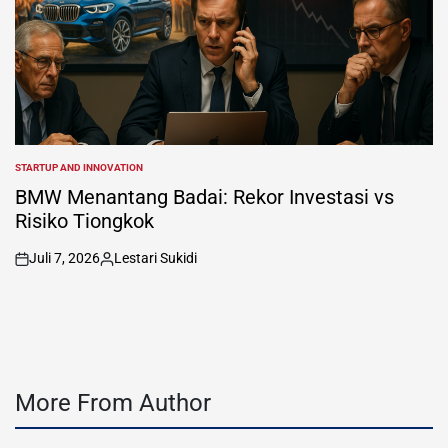
STARTUP AND INNOVATION
POSTED
IN
BMW Menantang Badai: Rekor Investasi vs
Risiko Tiongkok
Juli 7, 2026
Lestari Sukidi
on
Posted
by
More From Author