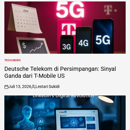
TECH NEWS
POSTED
IN
Deutsche Telekom di Persimpangan: Sinyal
Ganda dari T-Mobile US
Juli 13, 2026
Lestari Sukidi
on
Posted
by