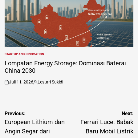
STARTUP AND INNOVATION
POSTED
IN
Lompatan Energy Storage: Dominasi Baterai
China 2030
Juli 11, 2026
Lestari Sukidi
on
Posted
by
Navigasi
Previous:
Next:
pos
European Lithium dan
Ferrari Luce: Babak
Angin Segar dari
Baru Mobil Listrik