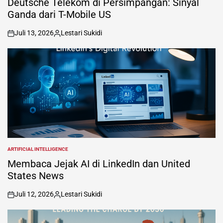
Deutsche Telekom di Persimpangan: Sinyal
Ganda dari T-Mobile US
Juli 13, 2026
Lestari Sukidi
on
Posted
by
ARTIFICIAL INTELLIGENCE
POSTED
IN
Membaca Jejak AI di LinkedIn dan United
States News
Juli 12, 2026
Lestari Sukidi
on
Posted
by