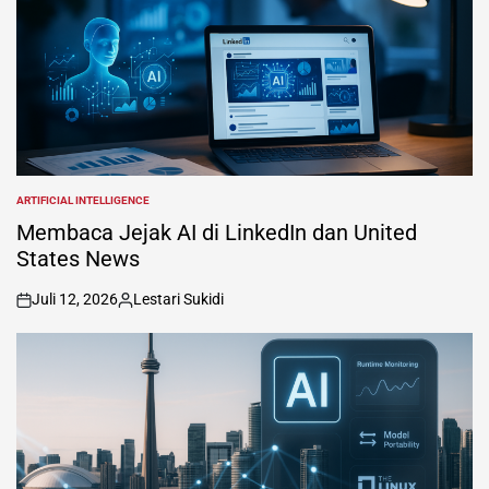
ARTIFICIAL INTELLIGENCE
POSTED
IN
Membaca Jejak AI di LinkedIn dan United
States News
Juli 12, 2026
Lestari Sukidi
on
Posted
by