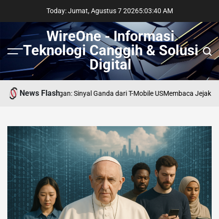
Skip
Today: Jumat, Agustus 7 2026
5
:
03
:
42
AM
to
content
WireOne - Informasi
Teknologi Canggih & Solusi
Menu
Sear
Digital
News Flash
i Persimpangan: Sinyal Ganda dari T-Mobile US
Membaca Jejak AI di Lin