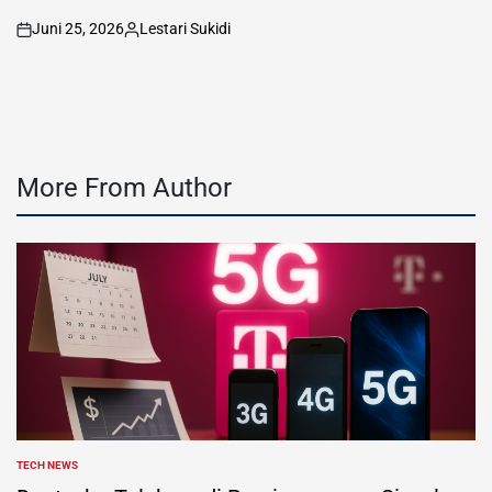
Juni 25, 2026
Lestari Sukidi
on
Posted
by
More From Author
TECH NEWS
POSTED
IN