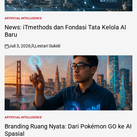
ARTIFICIAL INTELLIGENCE
POSTED
IN
News: iTmethods dan Fondasi Tata Kelola AI
Baru
Juli 3, 2026
Lestari Sukidi
on
Posted
by
ARTIFICIAL INTELLIGENCE
POSTED
IN
Branding Ruang Nyata: Dari Pokémon GO ke AI
Spasial