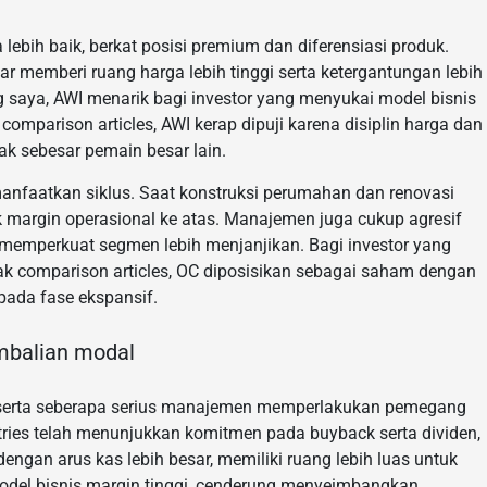
lebih baik, berkat posisi premium dan diferensiasi produk.
ular memberi ruang harga lebih tinggi serta ketergantungan lebih
g saya, AWI menarik bagi investor yang menyukai model bisnis
comparison articles, AWI kerap dipuji karena disiplin harga dan
ak sebesar pemain besar lain.
faatkan siklus. Saat konstruksi perumahan dan renovasi
 margin operasional ke atas. Manajemen juga cukup agresif
lu memperkuat segmen lebih menjanjikan. Bagi investor yang
nyak comparison articles, OC diposisikan sebagai saham dengan
 pada fase ekspansif.
embalian modal
ca serta seberapa serius manajemen memperlakukan pemegang
ies telah menunjukkan komitmen pada buyback serta dividen,
dengan arus kas lebih besar, memiliki ruang lebih luas untuk
odel bisnis margin tinggi, cenderung menyeimbangkan