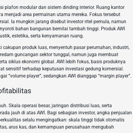
i plafon modular dan sistem dinding interior. Ruang kantor
ara menjadi area permainan utama mereka. Fokus tersebut
al. Ia mungkin jarang disebut investor ritel pemula, namun
nyoroti bahan bangunan bernilai tambah tinggi. Produk AWI
ustik, estetika, serta kenyamanan ruang.
iki cakupan produk luas, menyentuh pasar perumahan, industri,
u meredam guncangan sektor tunggal, namun juga membuat
erta siklus ekonomi global. AWI lebih fokus, basis produknya
at sensitif terhadap keputusan investasi gedung komersial.
gai “volume player”, sedangkan AWI dianggap “margin player”.
fitabilitas
. Skala operasi besar, jaringan distribusi luas, serta
ada jauh di atas AWI. Bagi sebagian investor, angka penjualan
erkualitas selalu mengingatkan: skala tinggi tidak otomatis
abilitas, arus kas, dan kemampuan perusahaan mengubah