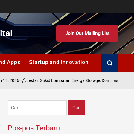
ital
Join Our Mailing List
nd Apps
Startup and Innovation
Search
6
Lestari Sukidi
Lompatan Energy Storage: Dominasi Baterai China 20
Posted
by
Cari
untuk:
Pos-pos Terbaru