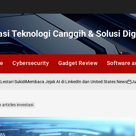
si Teknologi Canggih & Solusi Dig
ce
Cybersecurity
Gadget Review
Software a
kidi
Juli 12, 202
Membaca Jejak AI di LinkedIn dan United States News
on
rticles investasi