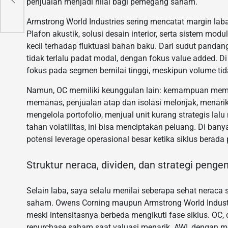
penjualan menjadi nilai bagi pemegang saham.
Armstrong World Industries sering mencatat margin laba 
Plafon akustik, solusi desain interior, serta sistem mod
kecil terhadap fluktuasi bahan baku. Dari sudut pandan
tidak terlalu padat modal, dengan fokus value added. Di 
fokus pada segmen bernilai tinggi, meskipun volume tid
Namun, OC memiliki keunggulan lain: kemampuan meman
memanas, penjualan atap dan isolasi melonjak, menarik
mengelola portofolio, menjual unit kurang strategis la
tahan volatilitas, ini bisa menciptakan peluang. Di ba
potensi leverage operasional besar ketika siklus berada
Struktur neraca, dividen, dan strategi peng
Selain laba, saya selalu menilai seberapa sehat nera
saham. Owens Corning maupun Armstrong World Industr
meski intensitasnya berbeda mengikuti fase siklus. OC, 
repurchase saham saat valuasi menarik. AWI, dengan m