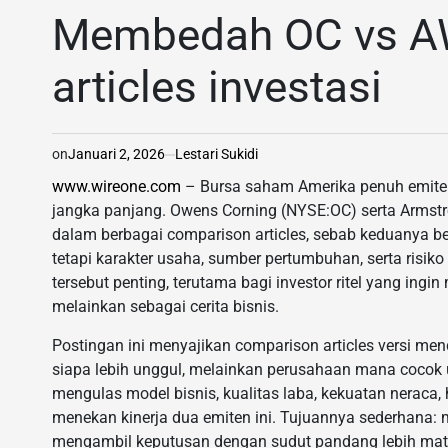
IN
Membedah OC vs AW
articles investasi
on
Januari 2, 2026
Lestari Sukidi
www.wireone.com
– Bursa saham Amerika penuh emiten 
jangka panjang. Owens Corning (NYSE:OC) serta Armstr
dalam berbagai comparison articles, sebab keduanya be
tetapi karakter usaha, sumber pertumbuhan, serta risi
tersebut penting, terutama bagi investor ritel yang in
melainkan sebagai cerita bisnis.
Postingan ini menyajikan comparison articles versi men
siapa lebih unggul, melainkan perusahaan mana cocok un
mengulas model bisnis, kualitas laba, kekuatan neraca
menekan kinerja dua emiten ini. Tujuannya sederhana: 
mengambil keputusan dengan sudut pandang lebih mat