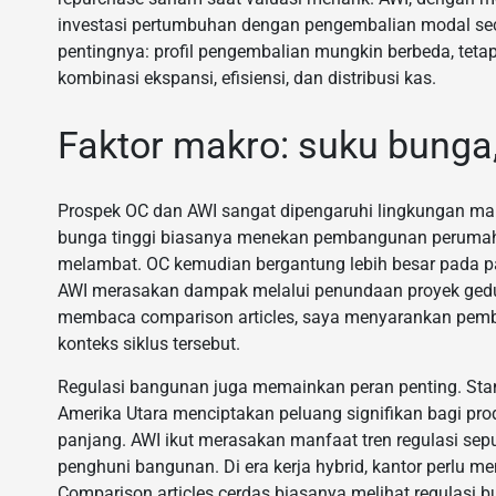
investasi pertumbuhan dengan pengembalian modal seca
pentingnya: profil pengembalian mungkin berbeda, teta
kombinasi ekspansi, efisiensi, dan distribusi kas.
Faktor makro: suku bunga, 
Prospek OC dan AWI sangat dipengaruhi lingkungan mak
bunga tinggi biasanya menekan pembangunan perumahan
melambat. OC kemudian bergantung lebih besar pada pasa
AWI merasakan dampak melalui penundaan proyek gedun
membaca comparison articles, saya menyarankan pem
konteks siklus tersebut.
Regulasi bangunan juga memainkan peran penting. Stan
Amerika Utara menciptakan peluang signifikan bagi prod
panjang. AWI ikut merasakan manfaat tren regulasi seputa
penghuni bangunan. Di era kerja hybrid, kantor perlu 
Comparison articles cerdas biasanya melihat regulasi b