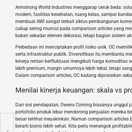
Armstrong World Industries menggarap ceruk beda: solus
modern, fasilitas kesehatan, ruang kelas, sampai band
membuat AWI sangat terkait siklus pembangunan komersi
cukup sering muncul pada comparison articles yang me
bukan sekadar elemen dekorasi, tetapi bagian sistem ak
Perbedaan ini menciptakan profil risiko unik. OC memil
serta infrastruktur publik. Diversifikasi itu membant
kinerja rentan berfluktuasi mengikuti harga komoditas s
lebih premium, margin umumnya lebih tebal, tetapi sang
Dalam comparison articles, OC kadang diposisikan seba
Menilai kinerja keuangan: skala vs pro
Dari sisi pendapatan, Owens Corning biasanya unggul jauh
portofolio produk lebar mendorong penjualan mereka ber
besar terlihat meyakinkan. Namun comparison articles b
n
berarti bisnis lebih sehat. Kita perlu menengok profit