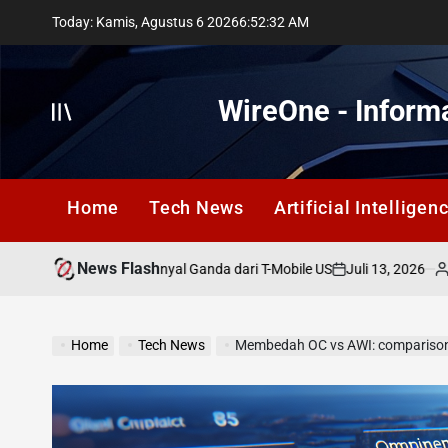
Skip
Today: Kamis, Agustus 6 2026
6
:
52
:
33
AM
to
content
WireOne - Informa
Offcanvas
Home
Tech News
Artificial Intelligen
News Flash
Juli 13, 2026
Lestari Su
ersimpangan: Sinyal Ganda dari T-Mobile US
on
Posted
by
Home
Tech News
Membedah OC vs AWI: comparison a