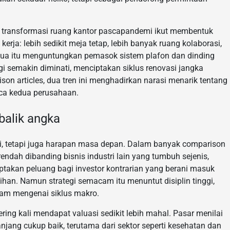
dan transformasi ruang kantor pascapandemi ikut membentuk
ja: lebih sedikit meja tetap, lebih banyak ruang kolaborasi,
Semua itu menguntungkan pemasok sistem plafon dan dinding
gi semakin diminati, menciptakan siklus renovasi jangka
n articles, dua tren ini menghadirkan narasi menarik tentang
ca kedua perusahaan.
 balik angka
i, tetapi juga harapan masa depan. Dalam banyak comparison
endah dibanding bisnis industri lain yang tumbuh sejenis,
ptakan peluang bagi investor kontrarian yang berani masuk
han. Namun strategi semacam itu menuntut disiplin tinggi,
lam mengenai siklus makro.
ring kali mendapat valuasi sedikit lebih mahal. Pasar menilai
anjang cukup baik, terutama dari sektor seperti kesehatan dan