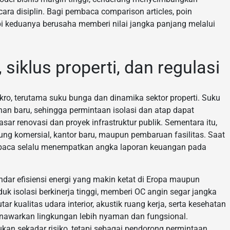
ra disiplin. Bagi pembaca comparison articles, poin
pi keduanya berusaha memberi nilai jangka panjang melalui
siklus properti, dan regulasi
ro, terutama suku bunga dan dinamika sektor properti. Suku
 baru, sehingga permintaan isolasi dan atap dapat
r renovasi dan proyek infrastruktur publik. Sementara itu,
g komersial, kantor baru, maupun pembaruan fasilitas. Saat
baca selalu menempatkan angka laporan keuangan pada
dar efisiensi energi yang makin ketat di Eropa maupun
uk isolasi berkinerja tinggi, memberi OC angin segar jangka
r kualitas udara interior, akustik ruang kerja, serta kesehatan
menawarkan lingkungan lebih nyaman dan fungsional.
ukan sekadar risiko, tetapi sebagai pendorong permintaan