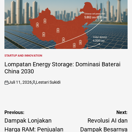
STARTUP AND INNOVATION
POSTED
IN
Lompatan Energy Storage: Dominasi Baterai
China 2030
Juli 11, 2026
Lestari Sukidi
on
Posted
by
Navigasi
Previous:
Next:
pos
Dampak Lonjakan
Revolusi AI dan
Harga RAM: Penjualan
Dampak Besarnya