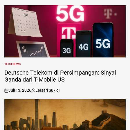
TECH NEWS
POSTED
IN
Deutsche Telekom di Persimpangan: Sinyal
Ganda dari T-Mobile US
Juli 13, 2026
Lestari Sukidi
on
Posted
by