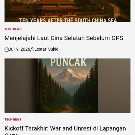
TECH NEWS
POSTED
IN
Menjelajahi Laut Cina Selatan Sebelum GPS
Juli 9, 2026
Lestari Sukidi
on
Posted
by
TECH NEWS
POSTED
IN
Kickoff Terakhir: War and Unrest di Lapangan