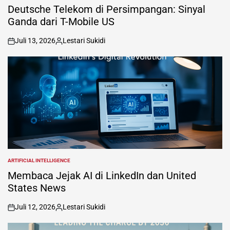
IN
Deutsche Telekom di Persimpangan: Sinyal
Ganda dari T-Mobile US
Juli 13, 2026
Lestari Sukidi
on
Posted
by
ARTIFICIAL INTELLIGENCE
POSTED
IN
Membaca Jejak AI di LinkedIn dan United
States News
Juli 12, 2026
Lestari Sukidi
on
Posted
by