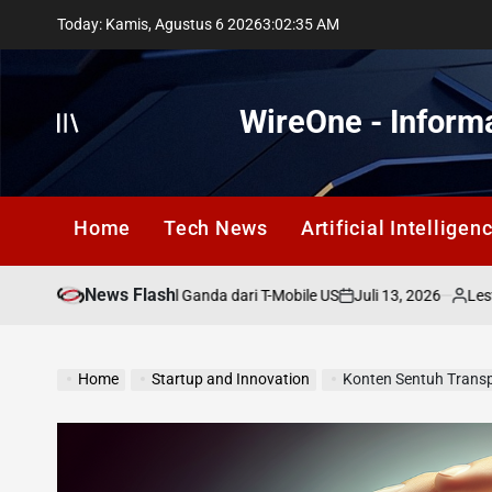
Skip
Today: Kamis, Agustus 6 2026
3
:
02
:
36
AM
to
content
WireOne - Informa
Offcanvas
Home
Tech News
Artificial Intelligen
News Flash
Juli 13, 2026
Lestari Sukid
impangan: Sinyal Ganda dari T-Mobile US
on
Posted
by
Home
Startup and Innovation
Konten Sentuh Transp