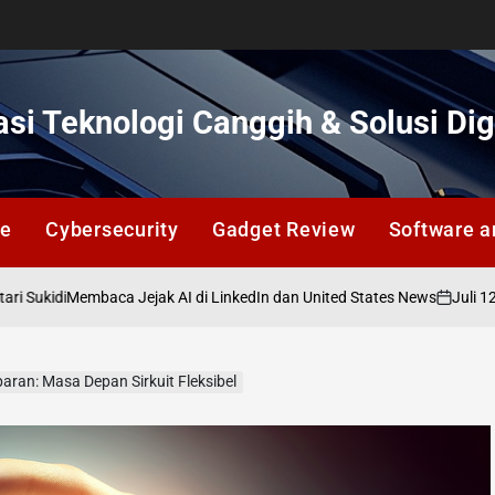
si Teknologi Canggih & Solusi Dig
ce
Cybersecurity
Gadget Review
Software a
i
Juli 12, 2026
Membaca Jejak AI di LinkedIn dan United States News
on
aran: Masa Depan Sirkuit Fleksibel