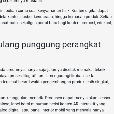
ng sebelumnya mustahil.
ni bukan cuma soal kenyamanan fisik. Konten digital dapat
dela kantor, dasbor kendaraan, hingga kemasan produk. Setiap
asatmata, sekaligus portal baru bagi konten promosi, edukasi,
: tulang punggung perangkat
t pada umumnya, hanya saja jalurnya dicetak memakai teknik
iaya proses litografi rumit, mengurangi limbah, serta
h tersebut berarti waktu pengembangan produk lebih singkat,
arkan keunggulan menarik. Produsen dapat menyisipkan sensor
nya, label botol minuman berisi konten AR interaktif yang
log digital, atau panel interior mobil yang menyala hanya