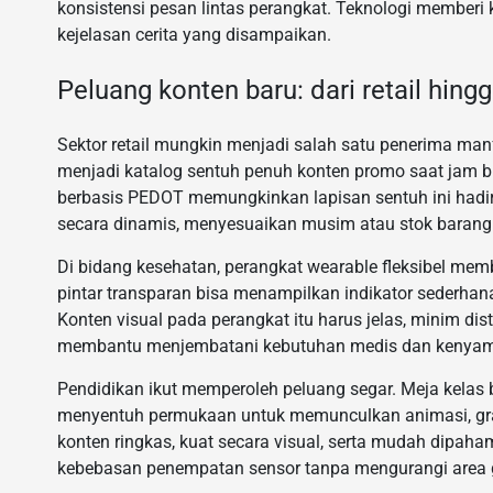
konsistensi pesan lintas perangkat. Teknologi member
kejelasan cerita yang disampaikan.
Peluang konten baru: dari retail hing
Sektor retail mungkin menjadi salah satu penerima man
menjadi katalog sentuh penuh konten promo saat jam buk
berbasis PEDOT memungkinkan lapisan sentuh ini hadi
secara dinamis, menyesuaikan musim atau stok barang
Di bidang kesehatan, perangkat wearable fleksibel memb
pintar transparan bisa menampilkan indikator sederhana
Konten visual pada perangkat itu harus jelas, minim dis
membantu menjembatani kebutuhan medis dan kenya
Pendidikan ikut memperoleh peluang segar. Meja kelas 
menyentuh permukaan untuk memunculkan animasi, grafi
konten ringkas, kuat secara visual, serta mudah dipaham
kebebasan penempatan sensor tanpa mengurangi area