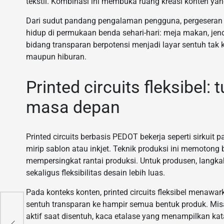
tekstil. Kombinasi ini membuka ruang kreasi konten ya
Dari sudut pandang pengalaman pengguna, pergeseran i
hidup di permukaan benda sehari-hari: meja makan, jen
bidang transparan berpotensi menjadi layar sentuh tak k
maupun hiburan.
Printed circuits fleksibel
masa depan
Printed circuits berbasis PEDOT bekerja seperti sirkui
mirip sablon atau inkjet. Teknik produksi ini memotong b
mempersingkat rantai produksi. Untuk produsen, langka
sekaligus fleksibilitas desain lebih luas.
Pada konteks konten, printed circuits fleksibel menaw
sentuh transparan ke hampir semua bentuk produk. Misal
aktif saat disentuh, kaca etalase yang menampilkan kata
 dan