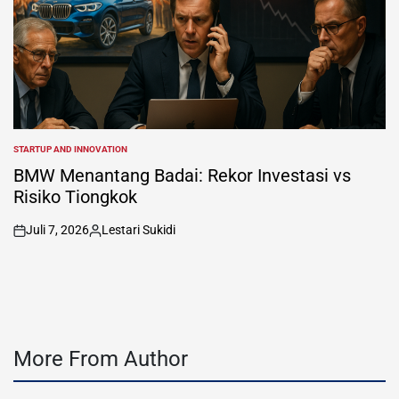
STARTUP AND INNOVATION
POSTED
IN
BMW Menantang Badai: Rekor Investasi vs
Risiko Tiongkok
Juli 7, 2026
Lestari Sukidi
on
Posted
by
More From Author