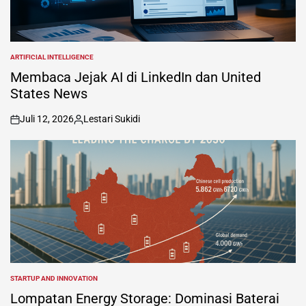
ARTIFICIAL INTELLIGENCE
POSTED
IN
Membaca Jejak AI di LinkedIn dan United
States News
Juli 12, 2026
Lestari Sukidi
on
Posted
by
STARTUP AND INNOVATION
POSTED
IN
Lompatan Energy Storage: Dominasi Baterai