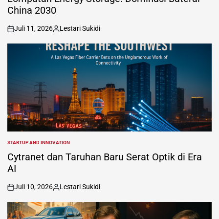
China 2030
Juli 11, 2026
Lestari Sukidi
on
Posted
by
STARTUP AND INNOVATION
POSTED
IN
Cytranet dan Taruhan Baru Serat Optik di Era
AI
Juli 10, 2026
Lestari Sukidi
on
Posted
by