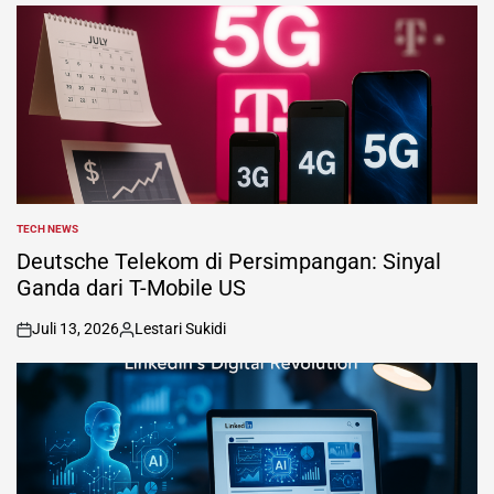
TECH NEWS
POSTED
IN
Deutsche Telekom di Persimpangan: Sinyal
Ganda dari T-Mobile US
Juli 13, 2026
Lestari Sukidi
on
Posted
by