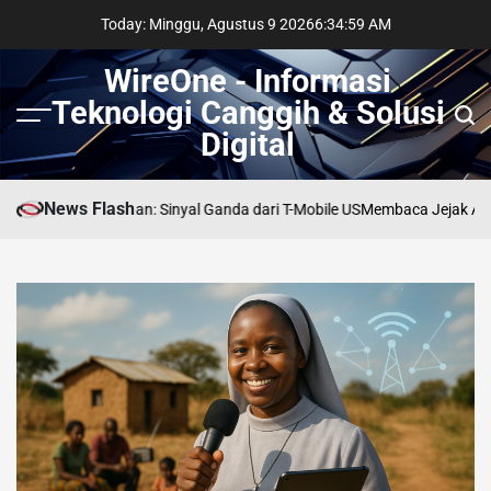
Skip
Today: Minggu, Agustus 9 2026
6
:
35
:
00
AM
to
content
WireOne - Informasi
Teknologi Canggih & Solusi
Menu
Sear
Digital
News Flash
i Persimpangan: Sinyal Ganda dari T-Mobile US
Membaca Jejak AI di Link