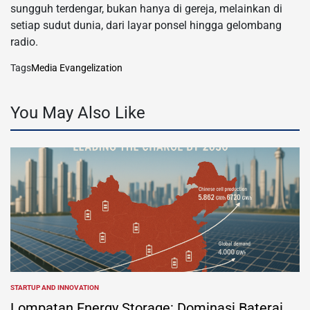
sungguh terdengar, bukan hanya di gereja, melainkan di
setiap sudut dunia, dari layar ponsel hingga gelombang
radio.
Tags
Media Evangelization
You May Also Like
STARTUP AND INNOVATION
POSTED
IN
Lompatan Energy Storage: Dominasi Baterai