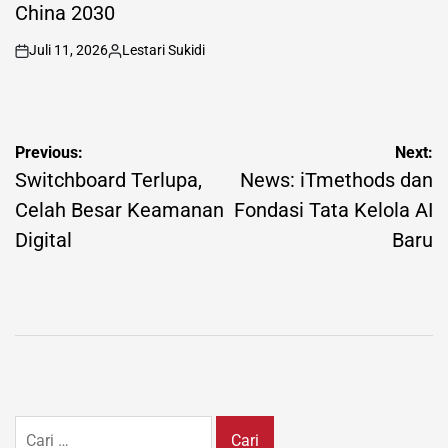
China 2030
Juli 11, 2026
Lestari Sukidi
on
Posted
by
Navigasi
Previous:
Next:
pos
Switchboard Terlupa,
News: iTmethods dan
Celah Besar Keamanan
Fondasi Tata Kelola AI
Digital
Baru
Cari