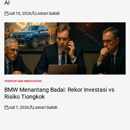
AI
Juli 10, 2026
Lestari Sukidi
on
Posted
by
STARTUP AND INNOVATION
POSTED
IN
BMW Menantang Badai: Rekor Investasi vs
Risiko Tiongkok
Juli 7, 2026
Lestari Sukidi
on
Posted
by