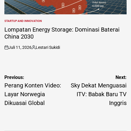
STARTUP AND INNOVATION
POSTED
IN
Lompatan Energy Storage: Dominasi Baterai
China 2030
Juli 11, 2026
Lestari Sukidi
on
Posted
by
Navigasi
Previous:
Next:
pos
Perang Konten Video:
Sky Dekat Menguasai
Layar Norwegia
ITV: Babak Baru TV
Dikuasai Global
Inggris