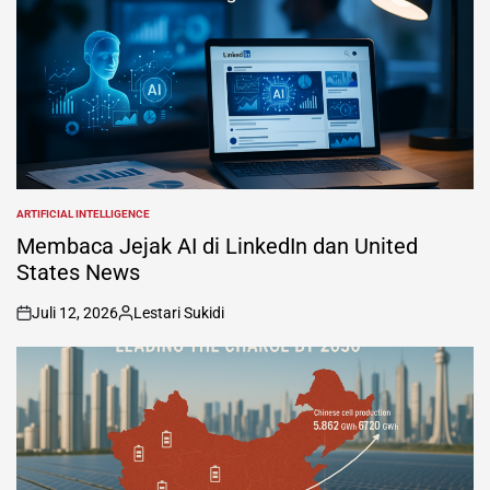
ARTIFICIAL INTELLIGENCE
POSTED
IN
Membaca Jejak AI di LinkedIn dan United
States News
Juli 12, 2026
Lestari Sukidi
on
Posted
by