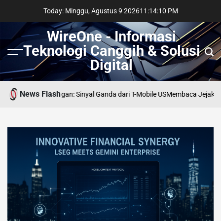
Skip
Today: Minggu, Agustus 9 2026
11
:
14
:
11
PM
to
content
WireOne - Informasi
Teknologi Canggih & Solusi
Menu
Sear
Digital
News Flash
di Persimpangan: Sinyal Ganda dari T-Mobile US
Membaca Jejak AI di Li