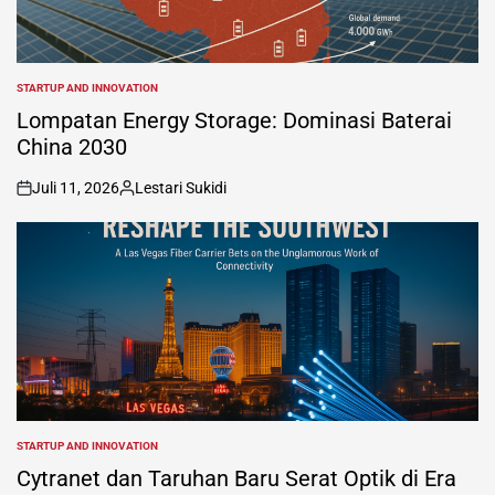
STARTUP AND INNOVATION
POSTED
IN
Lompatan Energy Storage: Dominasi Baterai
China 2030
Juli 11, 2026
Lestari Sukidi
on
Posted
by
STARTUP AND INNOVATION
POSTED
IN
Cytranet dan Taruhan Baru Serat Optik di Era