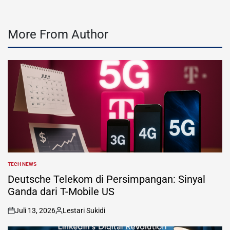
More From Author
TECH NEWS
POSTED
IN
Deutsche Telekom di Persimpangan: Sinyal
Ganda dari T-Mobile US
Juli 13, 2026
Lestari Sukidi
on
Posted
by