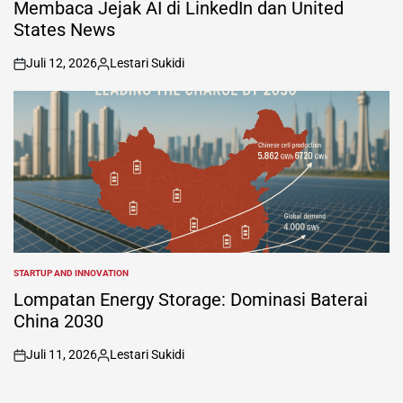
IN
Membaca Jejak AI di LinkedIn dan United
States News
Juli 12, 2026
Lestari Sukidi
on
Posted
by
STARTUP AND INNOVATION
POSTED
IN
Lompatan Energy Storage: Dominasi Baterai
China 2030
Juli 11, 2026
Lestari Sukidi
on
Posted
by