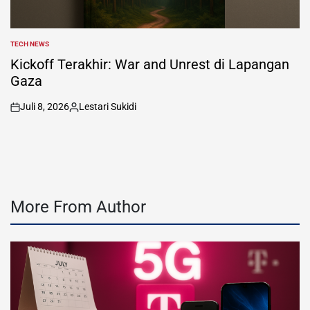
TECH NEWS
POSTED
IN
Kickoff Terakhir: War and Unrest di Lapangan
Gaza
Juli 8, 2026
Lestari Sukidi
on
Posted
by
More From Author