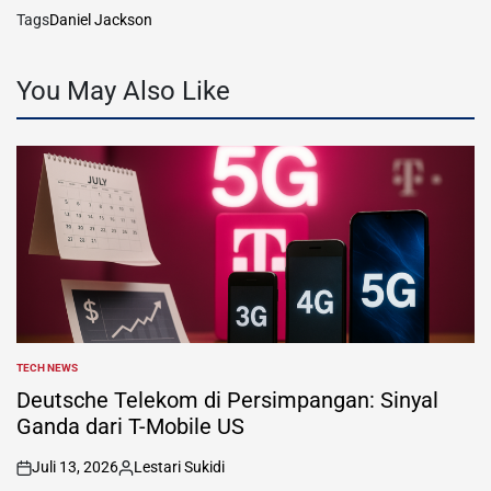
Tags
Daniel Jackson
You May Also Like
TECH NEWS
POSTED
IN
Deutsche Telekom di Persimpangan: Sinyal
Ganda dari T-Mobile US
Juli 13, 2026
Lestari Sukidi
on
Posted