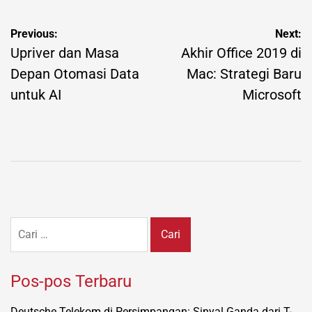
Navigasi
Previous:
Next:
pos
Upriver dan Masa
Akhir Office 2019 di
Depan Otomasi Data
Mac: Strategi Baru
untuk AI
Microsoft
Cari
untuk:
Pos-pos Terbaru
Deutsche Telekom di Persimpangan: Sinyal Ganda dari T-