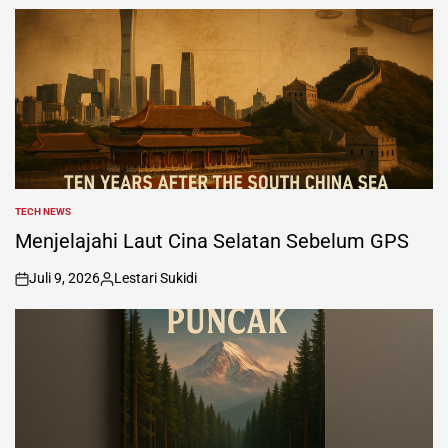
by
TECH NEWS
POSTED
IN
Menjelajahi Laut Cina Selatan Sebelum GPS
Juli 9, 2026
Lestari Sukidi
on
Posted
by