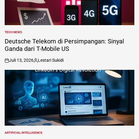
TECH NEWS
POSTED
IN
Deutsche Telekom di Persimpangan: Sinyal
Ganda dari T-Mobile US
Juli 13, 2026
Lestari Sukidi
on
Posted
by
ARTIFICIAL INTELLIGENCE
POSTED