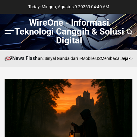
Skip
Today: Minggu, Agustus 9 2026
9
:
04
:
41
AM
to
content
WireOne - Informasi
Teknologi Canggih & Solusi
Menu
Sear
Digital
News Flash
 Persimpangan: Sinyal Ganda dari T-Mobile US
Membaca Jejak AI di Link