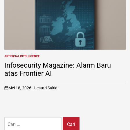
ARTIFICIAL INTELLIGENCE
POSTED
IN
Infosecurity Magazine: Alarm Baru
atas Frontier AI
Mei 18, 2026
Lestari Sukidi
on
Cari
untuk: