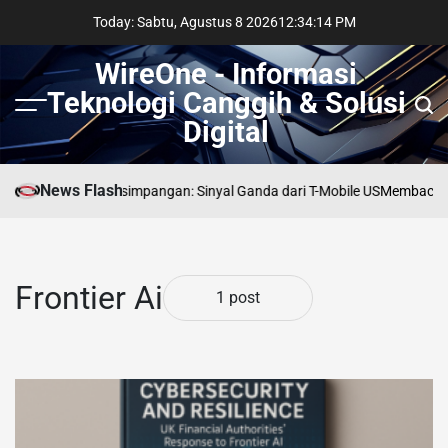
Skip
Today: Sabtu, Agustus 8 2026
12
:
34
:
14
PM
to
content
WireOne - Informasi
Teknologi Canggih & Solusi
Menu
Sear
Digital
News Flash
che Telekom di Persimpangan: Sinyal Ganda dari T-Mobile US
Membaca Jej
Frontier Ai
1 post