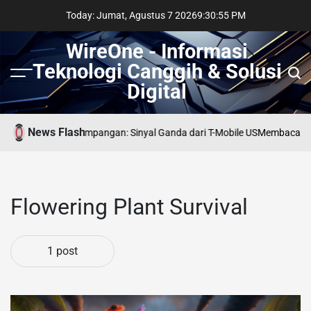
Skip
Today: Jumat, Agustus 7 2026
9
:
30
:
56
PM
to
content
WireOne - Informasi
Teknologi Canggih & Solusi
Menu
Sear
Digital
News Flash
e Telekom di Persimpangan: Sinyal Ganda dari T-Mobile US
Membaca Jejak
Flowering Plant Survival
1 post