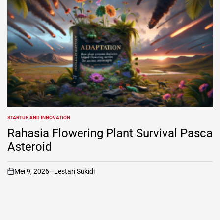
STARTUP AND INNOVATION
POSTED
IN
Rahasia Flowering Plant Survival Pasca
Asteroid
Mei 9, 2026
Lestari Sukidi
on