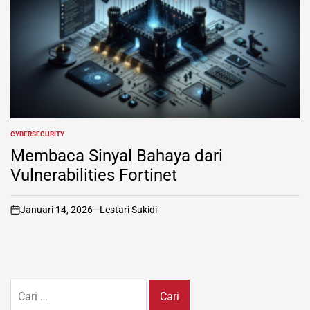
CYBERSECURITY
POSTED
IN
Membaca Sinyal Bahaya dari
Vulnerabilities Fortinet
Januari 14, 2026
Lestari Sukidi
on
Cari
untuk: