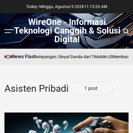
Skip
Today: Minggu, Agustus 9 2026
11
:
13
:
26
AM
to
content
WireOne - Informasi
Teknologi Canggih & Solusi
Menu
Sear
Digital
News Flash
che Telekom di Persimpangan: Sinyal Ganda dari T-Mobile US
Membaca Jej
Asisten Pribadi
1 post