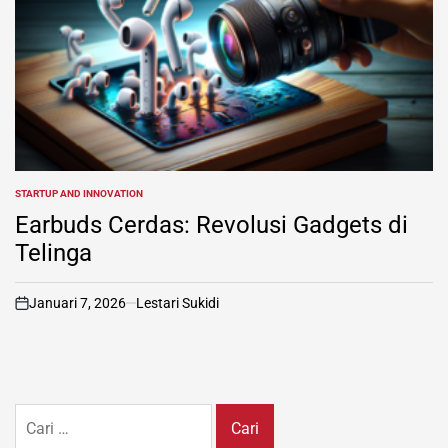
STARTUP AND INNOVATION
POSTED
IN
Earbuds Cerdas: Revolusi Gadgets di
Telinga
Januari 7, 2026
Lestari Sukidi
on
Cari
untuk: