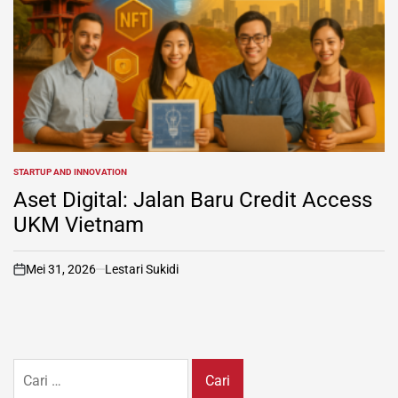
STARTUP AND INNOVATION
POSTED
IN
Aset Digital: Jalan Baru Credit Access
UKM Vietnam
Mei 31, 2026
Lestari Sukidi
on
Cari
untuk: