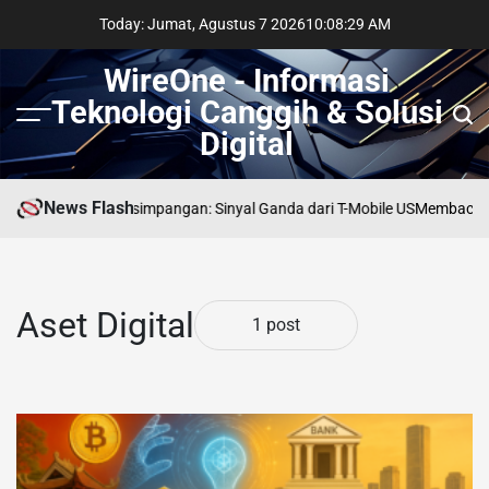
Skip
Today: Jumat, Agustus 7 2026
10
:
08
:
29
AM
to
content
WireOne - Informasi
Teknologi Canggih & Solusi
Menu
Sear
Digital
News Flash
che Telekom di Persimpangan: Sinyal Ganda dari T-Mobile US
Membaca Jej
Aset Digital
1 post